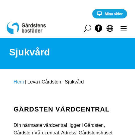
S
k
i
p
t
U


o
c
o
Sjukvård
n
t
e
n
t
Hem
|
Leva i Gårdsten
|
Sjukvård
GÅRDSTEN VÅRDCENTRAL
Din närmaste vårdcentral ligger i Gårdsten,
Gårdsten Vårdcentral. Adress: Gårdstenshuset,