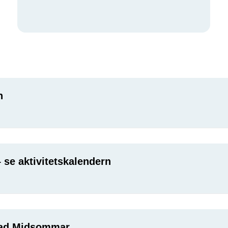
n
 se aktivitetskalendern
Glad Midsommar