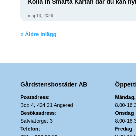
Kolla in Smarta Kartan där du kan hy
maj 13, 2026
« Äldre inlägg
Gårdstensbostäder AB
Öppett
Postadress:
Måndag, 
Box 4, 424 21 Angered
8.00-16.
Besöksadress:
Onsdag
Salviatorget 3
8.00-18.
Telefon:
Fredag