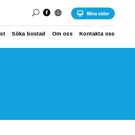
U


st
Söka bostad
Om oss
Kontakta oss