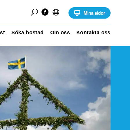
U


st
Söka bostad
Om oss
Kontakta oss