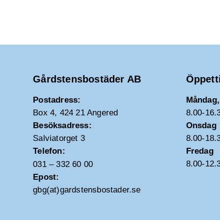
Gårdstensbostäder AB
Öppett
Postadress:
Måndag, 
Box 4, 424 21 Angered
8.00-16.
Besöksadress:
Onsdag
Salviatorget 3
8.00-18.
Telefon:
Fredag
8.00-12.
031 – 332 60 00
Epost:
gbg(at)gardstensbostader.se