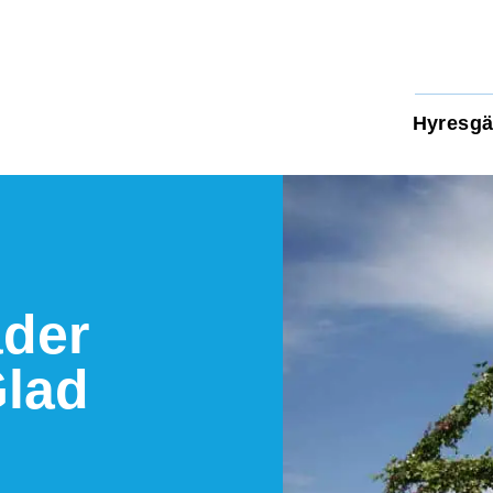
Hyresgä
der
Glad