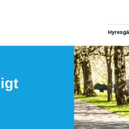
Hyresgä
igt
s