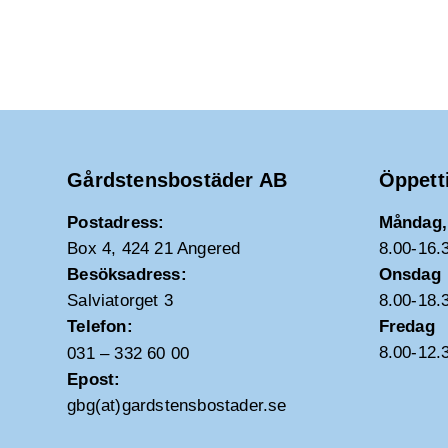
Gårdstensbostäder AB
Öppett
Postadress:
Måndag, 
Box 4, 424 21 Angered
8.00-16.
Besöksadress:
Onsdag
Salviatorget 3
8.00-18.
Telefon:
Fredag
8.00-12.
031 – 332 60 00
Epost:
gbg(at)gardstensbostader.se