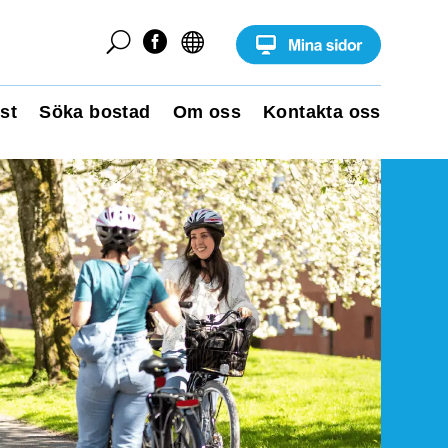
U


st
Söka bostad
Om oss
Kontakta oss