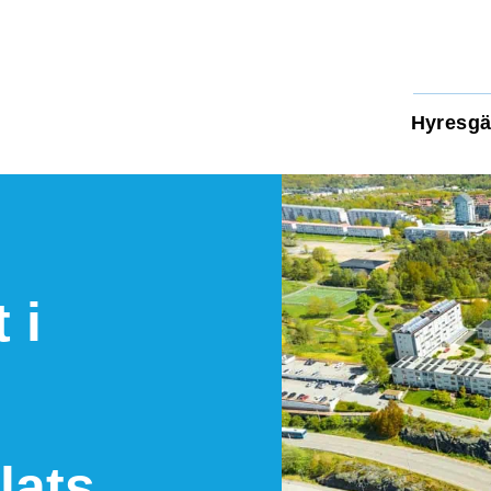
Hyresgä
 i
lats