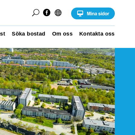
U


st
Söka bostad
Om oss
Kontakta oss