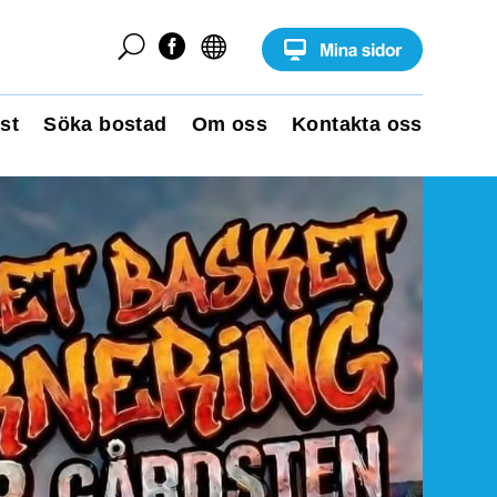
U


st
Söka bostad
Om oss
Kontakta oss