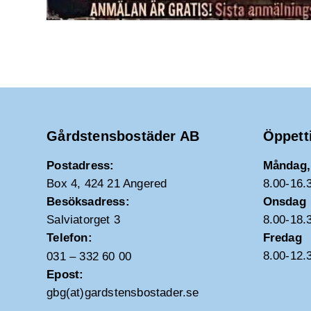
Gårdstensbostäder AB
Öppett
Postadress:
Måndag, 
Box 4, 424 21 Angered
8.00-16.
Besöksadress:
Onsdag
Salviatorget 3
8.00-18.
Telefon:
Fredag
8.00-12.
031 – 332 60 00
Epost:
gbg(at)gardstensbostader.se