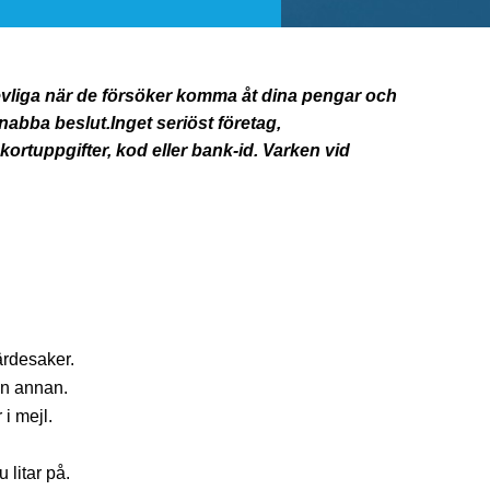
evliga när de försöker komma åt dina pengar och
snabba beslut.Inget seriöst företag,
ortuppgifter, kod eller bank-id. Varken vid
ärdesaker.
on annan.
 i mejl.
 litar på.