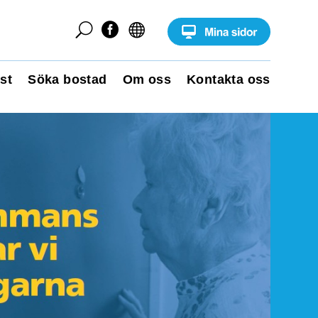
U


st
Söka bostad
Om oss
Kontakta oss