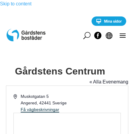
Skip to content
U


Gårdstens Centrum
« Alla Evenemang
A
Muskotgatan 5
d
Angered
,
42441
Sverige
r
Få vägbeskrivningar
e
s
s