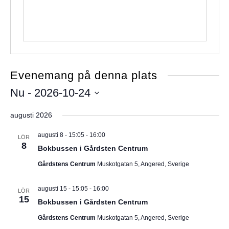
Evenemang på denna plats
Nu
 - 
2026-10-24
V
augusti 2026
ä
l
augusti 8 - 15:05
-
16:00
LÖR
8
j
Bokbussen i Gårdsten Centrum
d
Gårdstens Centrum
Muskotgatan 5, Angered, Sverige
a
t
augusti 15 - 15:05
-
16:00
LÖR
u
15
Bokbussen i Gårdsten Centrum
m
Gårdstens Centrum
Muskotgatan 5, Angered, Sverige
.