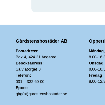
Gårdstensbostäder AB
Öppett
Postadress:
Måndag, 
Box 4, 424 21 Angered
8.00-16.
Besöksadress:
Onsdag
Salviatorget 3
8.00-18.
Telefon:
Fredag
8.00-12.
031 – 332 60 00
Epost:
gbg(at)gardstensbostader.se