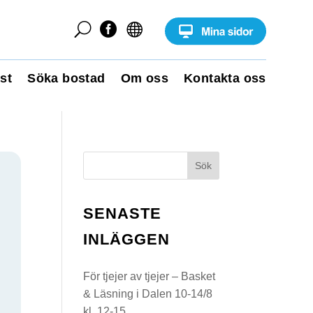
U


st
Söka bostad
Om oss
Kontakta oss
Sök
SENASTE
INLÄGGEN
För tjejer av tjejer – Basket
& Läsning i Dalen 10-14/8
kl. 12-15