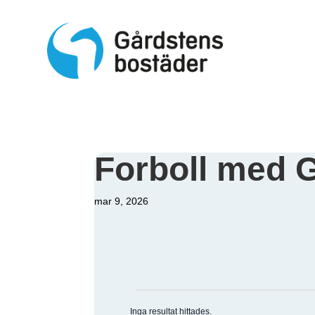
S
k
i
p
t
o
c
o
n
t
e
Forboll med G
n
t
mar 9, 2026
Evenemang
Inga resultat hittades.