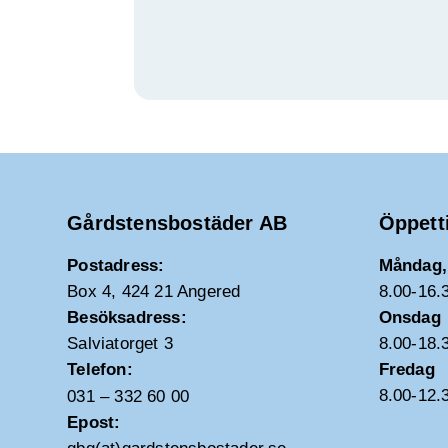
Gårdstensbostäder AB
Öppett
Postadress:
Måndag, 
Box 4, 424 21 Angered
8.00-16.
Besöksadress:
Onsdag
Salviatorget 3
8.00-18.
Telefon:
Fredag
8.00-12.
031 – 332 60 00
Epost: