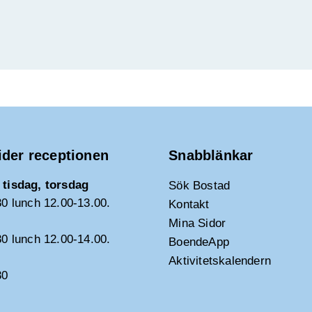
g
I
N
G
ider receptionen
Snabblänkar
tisdag, torsdag
Sök Bostad
30 lunch 12.00-13.00.
Kontakt
Mina Sidor
30 lunch 12.00-14.00.
BoendeApp
Aktivitetskalendern
30