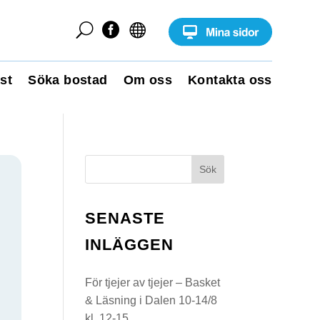
U


st
Söka bostad
Om oss
Kontakta oss
Sök
SENASTE
INLÄGGEN
För tjejer av tjejer – Basket
& Läsning i Dalen 10-14/8
kl. 12-15