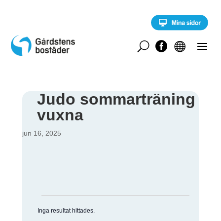
S
k
i
p
t
U


o
c
o
n
t
Judo sommarträning
e
vuxna
n
t
jun 16, 2025
Evenemang
Inga resultat hittades.
N