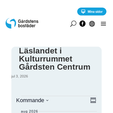
S
k
i
p
t
U


o
c
o
n
t
Läslandet i
e
Kulturrummet
n
t
Gårdsten Centrum
jul 3, 2026
Evenemang
E
Kommande
V
S
v
a
V
e
Y
m
aug 2026
n