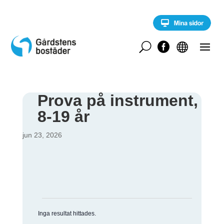
S
k
i
p
t
U


o
c
o
n
t
Prova på instrument,
e
8-19 år
n
t
jun 23, 2026
Evenemang
Inga resultat hittades.
N