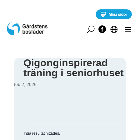
S
k
i
p
t
U


o
c
o
n
t
Qigonginspirerad
e
träning i seniorhuset
n
t
feb 2, 2026
Evenemang
Inga resultat hittades.
N