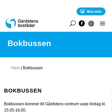
S
k
i
p
t
U


o
c
o
Bokbussen
n
t
e
n
t
Hem
|
Bokbussen
BOKBUSSEN
Bokbussen kommer till Gårdstens centrum varje lördag kl.
15.05-16.00.