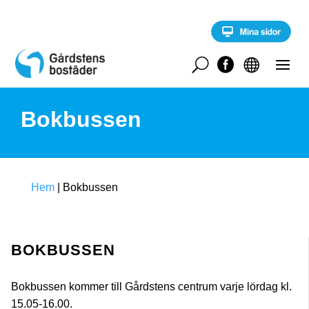
S
k
i
p
t
U


o
c
o
Bokbussen
n
t
e
n
t
Hem
|
Bokbussen
BOKBUSSEN
Bokbussen kommer till Gårdstens centrum varje lördag kl.
15.05-16.00.