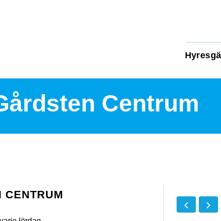
Hyresgä
Gårdsten Centrum
N CENTRUM
arje lördag.