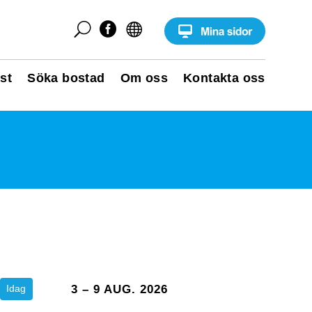
U


st
Söka bostad
Om oss
Kontakta oss
Idag
3 – 9 AUG. 2026