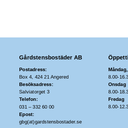
Gårdstensbostäder AB
Öppett
Postadress:
Måndag, 
Box 4, 424 21 Angered
8.00-16.
Besöksadress:
Onsdag
Salviatorget 3
8.00-18.
Telefon:
Fredag
8.00-12.
031 – 332 60 00
Epost:
gbg(at)gardstensbostader.se