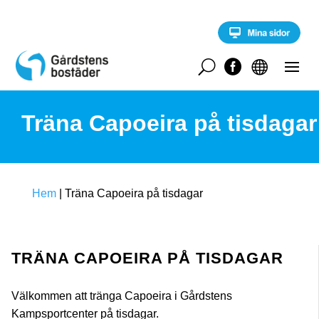
S
k
i
p
t
U


o
c
o
Träna Capoeira på tisdagar
n
t
e
n
t
Hem
|
Träna Capoeira på tisdagar
TRÄNA CAPOEIRA PÅ TISDAGAR
Välkommen att tränga Capoeira i Gårdstens
Kampsportcenter på tisdagar.