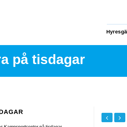
Hyresgä
a på tisdagar
SDAGAR
s Kampsportcenter på tisdagar.