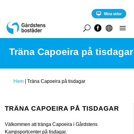
S
k
i
p
t
U


o
c
o
Träna Capoeira på tisdagar
n
t
e
n
t
Hem
|
Träna Capoeira på tisdagar
TRÄNA CAPOEIRA PÅ TISDAGAR
Välkommen att tränga Capoeira i Gårdstens
Kampsportcenter på tisdagar.