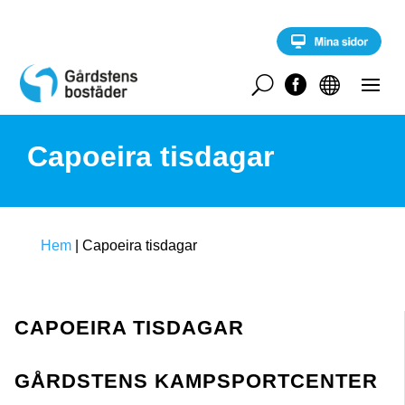
S
k
i
p
t
U


o
c
o
Capoeira tisdagar
n
t
e
n
t
Hem
|
Capoeira tisdagar
CAPOEIRA TISDAGAR
GÅRDSTENS KAMPSPORTCENTER