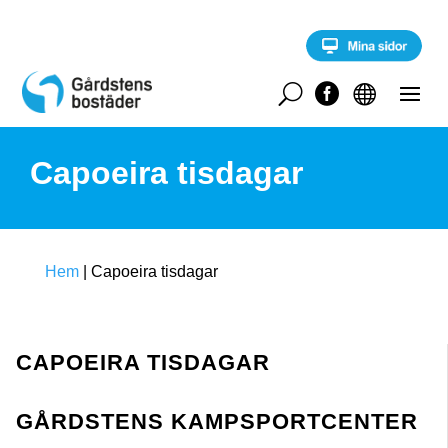
S
k
i
p
t
U


o
c
o
Capoeira tisdagar
n
t
e
n
t
Hem
|
Capoeira tisdagar
CAPOEIRA TISDAGAR
GÅRDSTENS KAMPSPORTCENTER