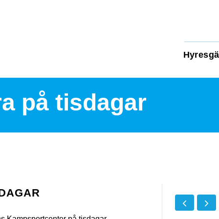
Hyresgä
a på tisdagar
SDAGAR
s Kampsportcenter på tisdagar.