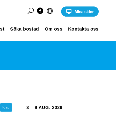
U


st
Söka bostad
Om oss
Kontakta oss
Idag
3 – 9 AUG. 2026