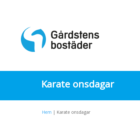
Skip
to
content
Karate onsdagar
Hem
|
Karate onsdagar