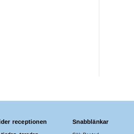
ider receptionen
Snabblänkar