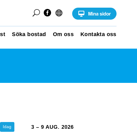
U


st
Söka bostad
Om oss
Kontakta oss
Idag
3 – 9 AUG. 2026