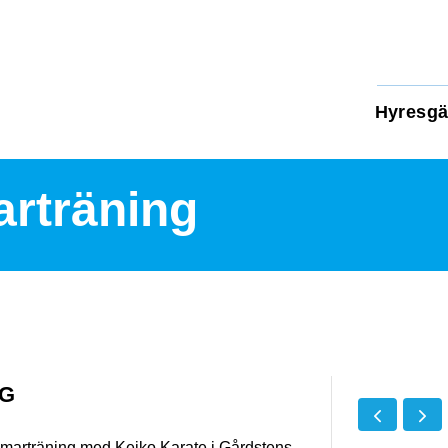
Hyresgä
rträning
NG
ommarträning med Keiko Karate i Gårdstens