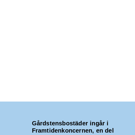
Gårdstensbostäder ingår i
Framtidenkoncernen, en del