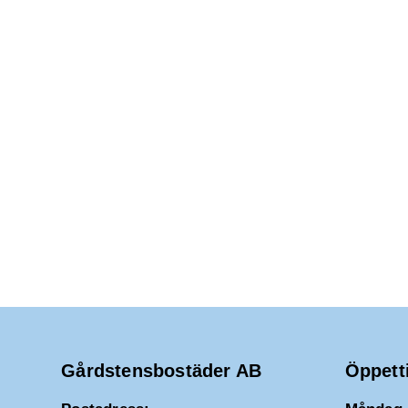
Gårdstensbostäder AB
Öppett