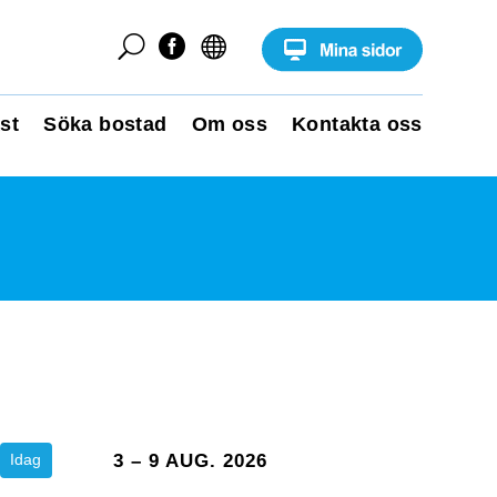
U


st
Söka bostad
Om oss
Kontakta oss
Idag
3 – 9 AUG. 2026