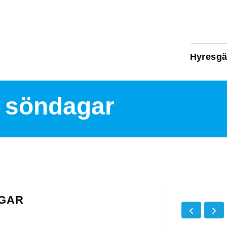
Hyresgä
g söndagar
GAR