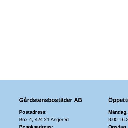
Gårdstensbostäder AB
Öppett
Postadress:
Måndag, 
Box 4, 424 21 Angered
8.00-16.
Besöksadress:
Onsdag