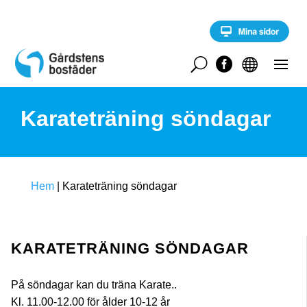
S
k
i
p
t
U


o
c
o
Karateträning söndagar
n
t
e
n
t
Hem
|
Karateträning söndagar
KARATETRÄNING SÖNDAGAR
På söndagar kan du träna Karate..
Kl. 11.00-12.00 för ålder 10-12 år