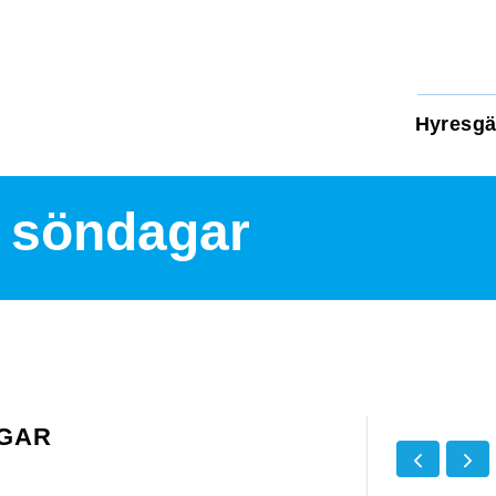
Hyresgä
g söndagar
GAR