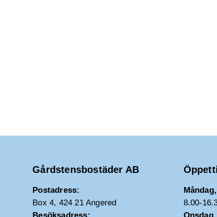
Gårdstensbostäder AB
Öppett
Postadress:
Måndag, 
Box 4, 424 21 Angered
8.00-16.
Besöksadress:
Onsdag