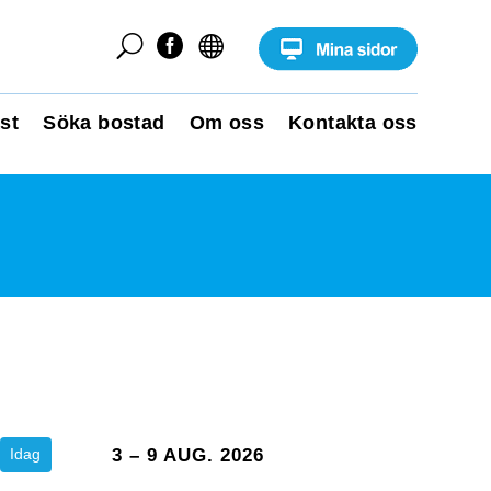
U


st
Söka bostad
Om oss
Kontakta oss
Idag
3 – 9 AUG. 2026