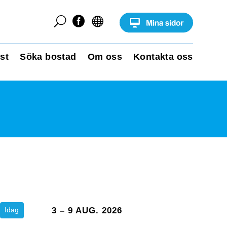
U


st
Söka bostad
Om oss
Kontakta oss
Idag
3 – 9 AUG. 2026