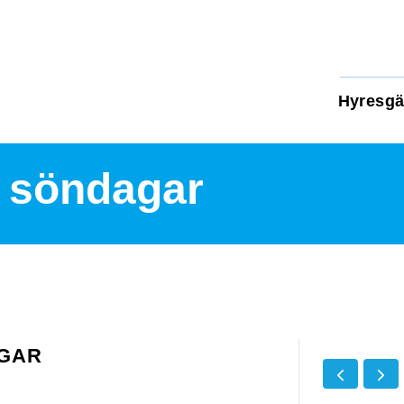
Hyresgä
g söndagar
GAR