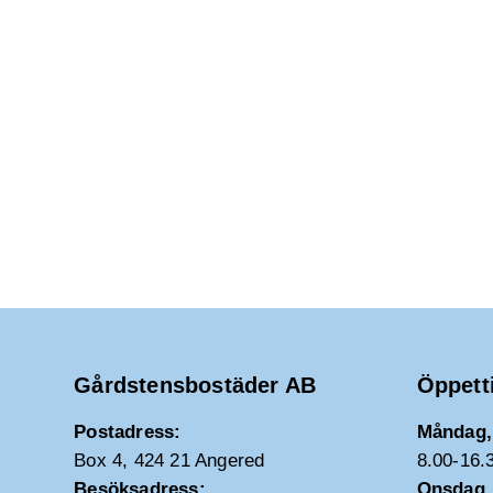
Gårdstensbostäder AB
Öppett
Postadress:
Måndag, 
Box 4, 424 21 Angered
8.00-16.
Besöksadress:
Onsdag