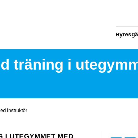
Hyresgä
 träning i utegym
d instruktör
 I UTEGYMMET MED