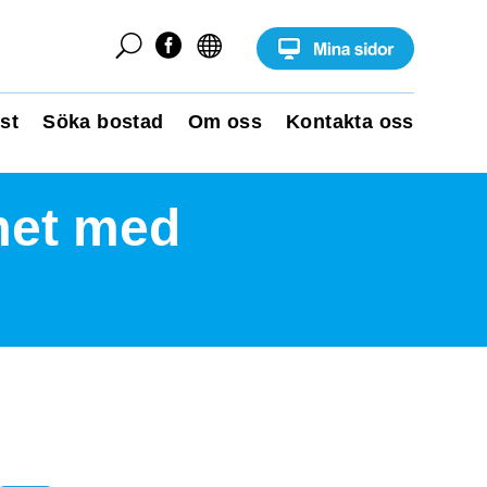
U


st
Söka bostad
Om oss
Kontakta oss
met med