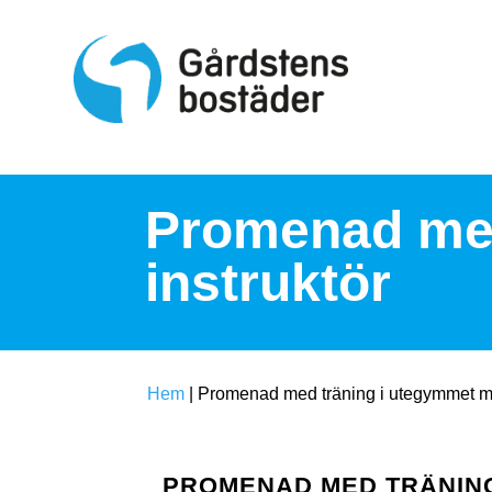
S
k
i
p
t
o
c
o
n
t
Promenad med
e
n
instruktör
t
Hem
|
Promenad med träning i utegymmet me
PROMENAD MED TRÄNING