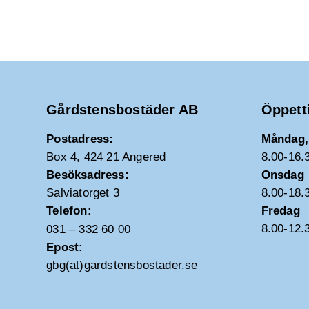
Gårdstensbostäder AB
Öppett
Postadress:
Måndag, 
Box 4, 424 21 Angered
8.00-16.
Besöksadress:
Onsdag
Salviatorget 3
8.00-18.
Telefon:
Fredag
8.00-12.
031 – 332 60 00
Epost:
gbg(at)gardstensbostader.se