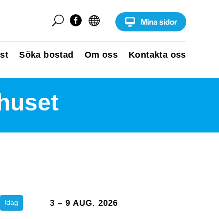
U


st
Söka bostad
Om oss
Kontakta oss
rhuset
Idag
3 – 9 AUG. 2026