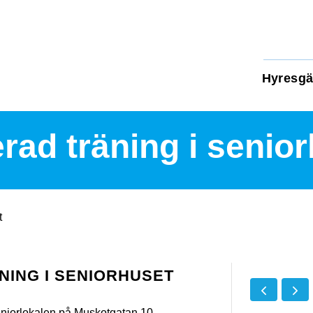
Hyresgä
rad träning i senio
t
NING I SENIORHUSET
seniorlokalen på Muskotgatan 10.