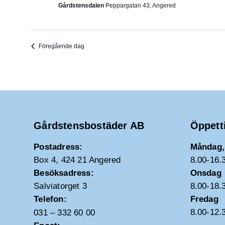
Gårdstensdalen
Peppargatan 43, Angered
Föregående dag
Gårdstensbostäder AB
Öppett
Postadress:
Måndag, 
Box 4, 424 21 Angered
8.00-16.
Besöksadress:
Onsdag
Salviatorget 3
8.00-18.
Telefon:
Fredag
8.00-12.
031 – 332 60 00