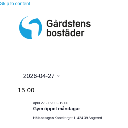
Skip to content
Evenemang
2026-04-27
V
för
15:00
ä
l
april
april 27 - 15:00
-
19:00
j
Gym öppet måndagar
d
27,
Hälsostugan
Kaneltorget 1, 424 39 Angered
a
t