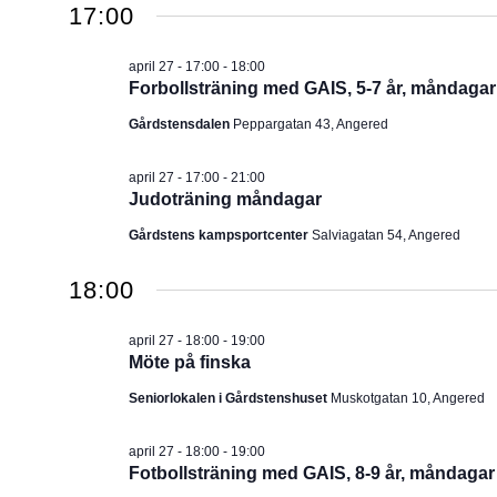
2026
17:00
u
m
april 27 - 17:00
-
18:00
.
Forbollsträning med GAIS, 5-7 år, måndagar
Gårdstensdalen
Peppargatan 43, Angered
april 27 - 17:00
-
21:00
Judoträning måndagar
Gårdstens kampsportcenter
Salviagatan 54, Angered
18:00
april 27 - 18:00
-
19:00
Möte på finska
Seniorlokalen i Gårdstenshuset
Muskotgatan 10, Angered
april 27 - 18:00
-
19:00
Fotbollsträning med GAIS, 8-9 år, måndagar