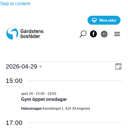
Skip to content
U


Evenemang
E
2026-04-29
V
D
v
för
a
V
e
Y
g
15:00
n
ä
april
e
-
l
m
29,
april 29 - 15:00
-
19:00
a
j
N
Gym öppet onsdagar
2026
n
d
g
A
Hälsostugan
Kaneltorget 1, 424 39 Angered
a
v
y
t
V
n
17:00
u
a