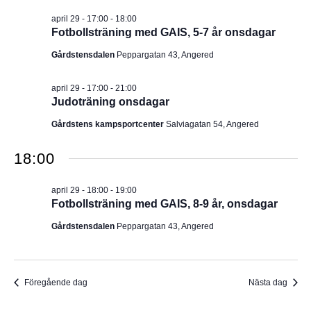
I
v
m
april 29 - 17:00
-
18:00
i
.
G
Fotbollsträning med GAIS, 5-7 år onsdagar
g
e
E
Gårdstensdalen
Peppargatan 43, Angered
r
i
R
n
april 29 - 17:00
-
21:00
g
Judoträning onsdagar
I
Gårdstens kampsportcenter
Salviagatan 54, Angered
N
18:00
G
april 29 - 18:00
-
19:00
Fotbollsträning med GAIS, 8-9 år, onsdagar
Gårdstensdalen
Peppargatan 43, Angered
Föregående dag
Nästa dag