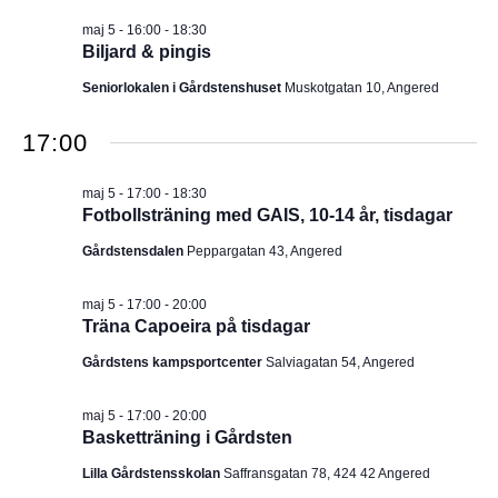
I
v
m
maj 5 - 16:00
-
18:30
i
.
G
Biljard & pingis
g
e
E
Seniorlokalen i Gårdstenshuset
Muskotgatan 10, Angered
r
i
R
n
17:00
g
I
maj 5 - 17:00
-
18:30
N
Fotbollsträning med GAIS, 10-14 år, tisdagar
Gårdstensdalen
Peppargatan 43, Angered
G
maj 5 - 17:00
-
20:00
Träna Capoeira på tisdagar
Gårdstens kampsportcenter
Salviagatan 54, Angered
maj 5 - 17:00
-
20:00
Basketträning i Gårdsten
Lilla Gårdstensskolan
Saffransgatan 78, 424 42 Angered