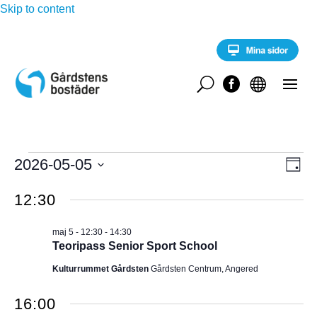
Skip to content
U


Evenemang
E
2026-05-05
V
D
v
för
a
V
e
Y
g
12:30
n
ä
maj
e
-
l
m
5,
maj 5 - 12:30
-
14:30
a
j
N
Teoripass Senior Sport School
2026
n
d
g
A
Kulturrummet Gårdsten
Gårdsten Centrum, Angered
a
v
y
t
V
n
16:00
u
a