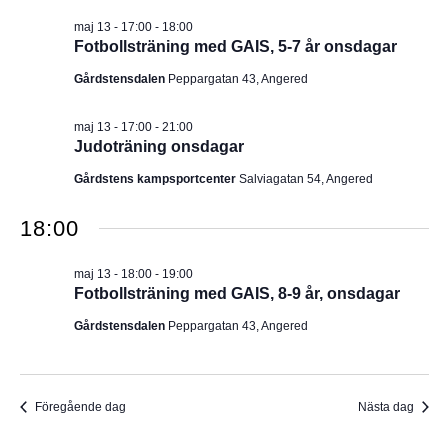
I
v
m
maj 13 - 17:00
-
18:00
i
.
G
Fotbollsträning med GAIS, 5-7 år onsdagar
g
e
E
Gårdstensdalen
Peppargatan 43, Angered
r
i
R
n
maj 13 - 17:00
-
21:00
g
Judoträning onsdagar
I
Gårdstens kampsportcenter
Salviagatan 54, Angered
N
18:00
G
maj 13 - 18:00
-
19:00
Fotbollsträning med GAIS, 8-9 år, onsdagar
Gårdstensdalen
Peppargatan 43, Angered
Föregående dag
Nästa dag