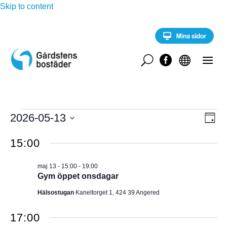
Skip to content
U


Evenemang
E
2026-05-13
V
D
v
för
a
V
e
Y
g
15:00
n
ä
maj
e
-
l
m
13,
maj 13 - 15:00
-
19:00
a
j
N
Gym öppet onsdagar
2026
n
d
g
A
Hälsostugan
Kaneltorget 1, 424 39 Angered
a
v
y
t
V
n
17:00
u
a