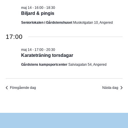
I
v
m
maj 14 - 16:00
-
18:30
i
.
G
Biljard & pingis
g
e
E
Seniorlokalen i Gårdstenshuset
Muskotgatan 10, Angered
r
i
R
n
17:00
g
I
maj 14 - 17:00
-
20:30
N
Karateträning torsdagar
Gårdstens kampsportcenter
Salviagatan 54, Angered
G
Föregående dag
Nästa dag