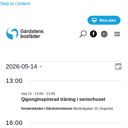
Skip to content
U


Evenemang
E
2026-05-14
V
D
v
för
a
V
e
Y
g
13:00
n
ä
maj
e
-
l
m
14,
maj 14 - 13:00
-
13:45
a
j
N
Qigonginspirerad träning i seniorhuset
2026
n
d
g
A
Seniorlokalen i Gårdstenshuset
Muskotgatan 10, Angered
a
v
y
t
V
n
16:00
u
a