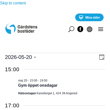
Skip to content
U


Evenemang
E
2026-05-20
V
D
v
för
a
V
e
Y
g
15:00
n
ä
maj
e
-
l
m
20,
maj 20 - 15:00
-
19:00
a
j
N
Gym öppet onsdagar
2026
n
d
g
A
Hälsostugan
Kaneltorget 1, 424 39 Angered
a
v
y
t
V
n
17:00
u
a