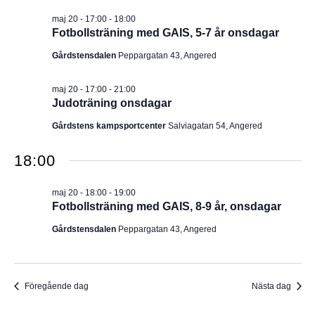
I
v
m
maj 20 - 17:00
-
18:00
i
.
G
Fotbollsträning med GAIS, 5-7 år onsdagar
g
e
E
Gårdstensdalen
Peppargatan 43, Angered
r
i
R
n
maj 20 - 17:00
-
21:00
g
Judoträning onsdagar
I
Gårdstens kampsportcenter
Salviagatan 54, Angered
N
18:00
G
maj 20 - 18:00
-
19:00
Fotbollsträning med GAIS, 8-9 år, onsdagar
Gårdstensdalen
Peppargatan 43, Angered
Föregående dag
Nästa dag