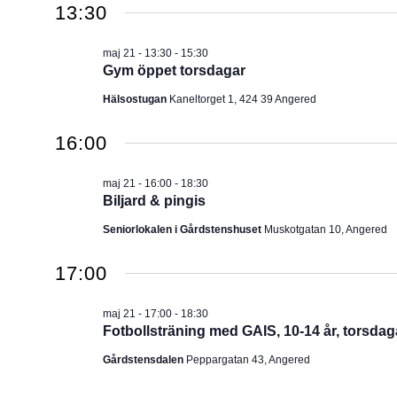
2026
13:30
u
m
maj 21 - 13:30
-
15:30
.
Gym öppet torsdagar
Hälsostugan
Kaneltorget 1, 424 39 Angered
16:00
maj 21 - 16:00
-
18:30
Biljard & pingis
Seniorlokalen i Gårdstenshuset
Muskotgatan 10, Angered
17:00
maj 21 - 17:00
-
18:30
Fotbollsträning med GAIS, 10-14 år, torsdag
Gårdstensdalen
Peppargatan 43, Angered