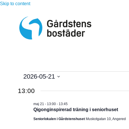
Skip to content
Evenemang
2026-05-21
V
för
13:00
ä
l
maj
maj 21 - 13:00
-
13:45
j
Qigonginspirerad träning i seniorhuset
d
21,
Seniorlokalen i Gårdstenshuset
Muskotgatan 10, Angered
a
t