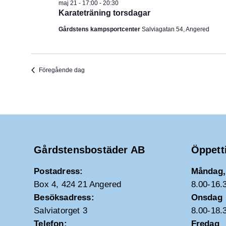
maj 21 - 17:00
-
20:30
Karateträning torsdagar
Gårdstens kampsportcenter
Salviagatan 54, Angered
Föregående dag
Gårdstensbostäder AB
Öppett
Postadress:
Måndag, 
Box 4, 424 21 Angered
8.00-16.
Besöksadress:
Onsdag
Salviatorget 3
8.00-18.
Telefon:
Fredag