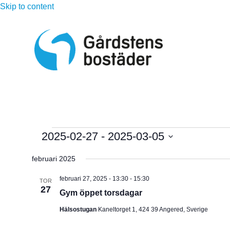
Skip to content
Evenemang
2025-02-27
 - 
2025-03-05
V
februari 2025
ä
l
februari 27, 2025 - 13:30
-
15:30
TOR
27
j
Gym öppet torsdagar
d
Hälsostugan
Kaneltorget 1, 424 39 Angered, Sverige
a
t