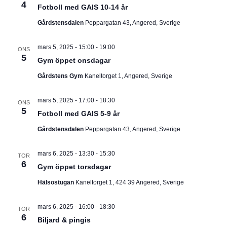
I
4
v
m
Fotboll med GAIS 10-14 år
i
.
G
Gårdstensdalen
Peppargatan 43, Angered, Sverige
g
e
E
r
mars 5, 2025 - 15:00
-
19:00
ONS
i
5
R
n
Gym öppet onsdagar
g
Gårdstens Gym
Kaneltorget 1, Angered, Sverige
I
N
mars 5, 2025 - 17:00
-
18:30
ONS
5
Fotboll med GAIS 5-9 år
G
Gårdstensdalen
Peppargatan 43, Angered, Sverige
mars 6, 2025 - 13:30
-
15:30
TOR
6
Gym öppet torsdagar
Hälsostugan
Kaneltorget 1, 424 39 Angered, Sverige
mars 6, 2025 - 16:00
-
18:30
TOR
6
Biljard & pingis