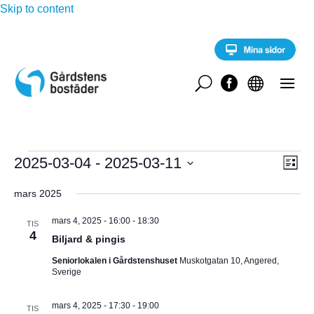
Skip to content
U


Evenemang
E
2025-03-04
 - 
2025-03-11
V
L
v
i
V
e
Y
s
mars 2025
n
ä
t
e
-
l
a
m
mars 4, 2025 - 16:00
-
18:30
TIS
a
4
j
Biljard & pingis
N
n
d
g
Seniorlokalen i Gårdstenshuset
Muskotgatan 10, Angered,
A
a
v
Sverige
y
t
V
n
u
mars 4, 2025 - 17:30
-
19:00
a
TIS