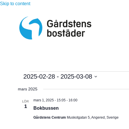
Skip to content
Evenemang
2025-02-28
 - 
2025-03-08
V
mars 2025
ä
l
mars 1, 2025 - 15:05
-
16:00
LÖR
1
j
Bokbussen
d
Gårdstens Centrum
Muskotgatan 5, Angered, Sverige
a
t