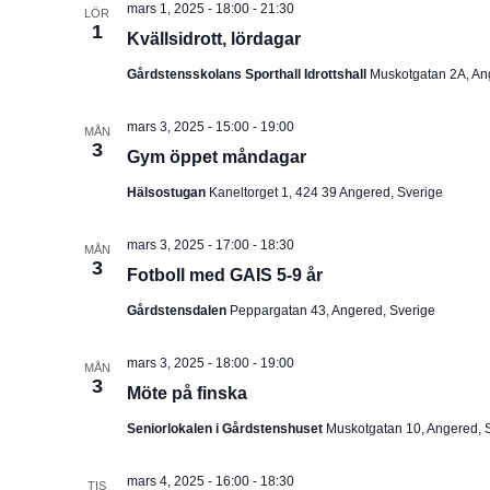
mars 1, 2025 - 18:00
-
21:30
LÖR
u
1
Kvällsidrott, lördagar
m
Gårdstensskolans Sporthall Idrottshall
Muskotgatan 2A, An
.
mars 3, 2025 - 15:00
-
19:00
MÅN
3
Gym öppet måndagar
Hälsostugan
Kaneltorget 1, 424 39 Angered, Sverige
mars 3, 2025 - 17:00
-
18:30
MÅN
3
Fotboll med GAIS 5-9 år
Gårdstensdalen
Peppargatan 43, Angered, Sverige
mars 3, 2025 - 18:00
-
19:00
MÅN
3
Möte på finska
Seniorlokalen i Gårdstenshuset
Muskotgatan 10, Angered, 
mars 4, 2025 - 16:00
-
18:30
TIS