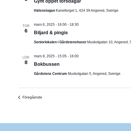
Gym öppet torsdagar
Hälsostugan
Kaneltorget 1, 424 39 Angered, Sverige
mars 6, 2025 - 16:00
-
18:30
TOR
6
Biljard & pingis
Seniorlokalen i Gårdstenshuset
Muskotgatan 10, Angered, 
mars 8, 2025 - 15:05
-
16:00
LÖR
8
Bokbussen
Gårdstens Centrum
Muskotgatan 5, Angered, Sverige
Evenemang
Föregående