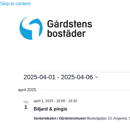
Skip to content
Evenemang
2025-04-01
 - 
2025-04-06
V
april 2025
ä
l
april 1, 2025 - 16:00
-
18:30
TIS
1
j
Biljard & pingis
d
Seniorlokalen i Gårdstenshuset
Muskotgatan 10, Angered, 
a
t