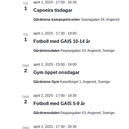
april 1, 2025 - 17:00
-
20:30
TIS
u
1
Capoeira tisdagar
m
Gårdstens kampsportcenter
Salviagatan 54, Angered
.
april 1, 2025 - 17:30
-
19:00
TIS
1
Fotboll med GAIS 10-14 år
Gårdstensdalen
Peppargatan 43, Angered, Sverige
april 2, 2025 - 15:00
-
19:00
ONS
2
Gym öppet onsdagar
Gårdstens Gym
Kaneltorget 1, Angered, Sverige
april 2, 2025 - 17:00
-
18:30
ONS
2
Fotboll med GAIS 5-9 år
Gårdstensdalen
Peppargatan 43, Angered, Sverige
april 2, 2025 - 17:30
-
20:30
ONS