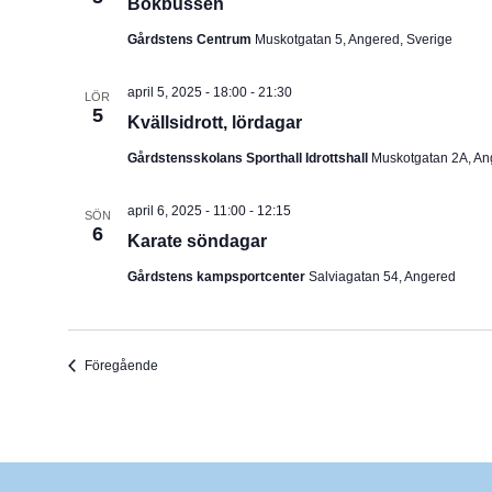
Bokbussen
Gårdstens Centrum
Muskotgatan 5, Angered, Sverige
april 5, 2025 - 18:00
-
21:30
LÖR
5
Kvällsidrott, lördagar
Gårdstensskolans Sporthall Idrottshall
Muskotgatan 2A, An
april 6, 2025 - 11:00
-
12:15
SÖN
6
Karate söndagar
Gårdstens kampsportcenter
Salviagatan 54, Angered
Evenemang
Föregående