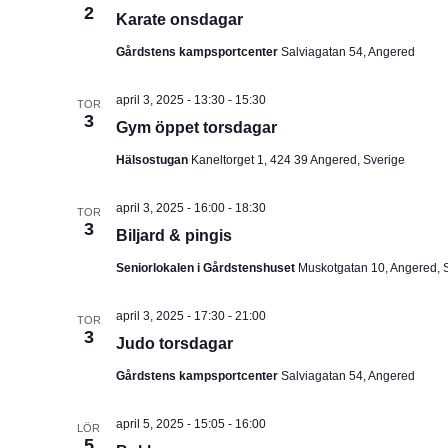
2
Karate onsdagar
Gårdstens kampsportcenter
Salviagatan 54, Angered
april 3, 2025 - 13:30
-
15:30
TOR
3
Gym öppet torsdagar
Hälsostugan
Kaneltorget 1, 424 39 Angered, Sverige
april 3, 2025 - 16:00
-
18:30
TOR
3
Biljard & pingis
Seniorlokalen i Gårdstenshuset
Muskotgatan 10, Angered, 
april 3, 2025 - 17:30
-
21:00
TOR
3
Judo torsdagar
Gårdstens kampsportcenter
Salviagatan 54, Angered
april 5, 2025 - 15:05
-
16:00
LÖR
5