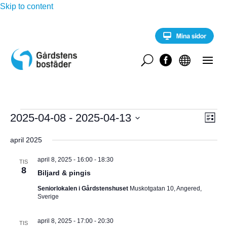
Skip to content
U


Evenemang
E
2025-04-08
 - 
2025-04-13
V
L
v
i
V
e
Y
s
april 2025
n
ä
t
e
-
l
a
m
april 8, 2025 - 16:00
-
18:30
TIS
a
8
j
Biljard & pingis
N
n
d
g
Seniorlokalen i Gårdstenshuset
Muskotgatan 10, Angered,
A
a
v
Sverige
y
t
V
n
u
april 8, 2025 - 17:00
-
20:30
a
TIS