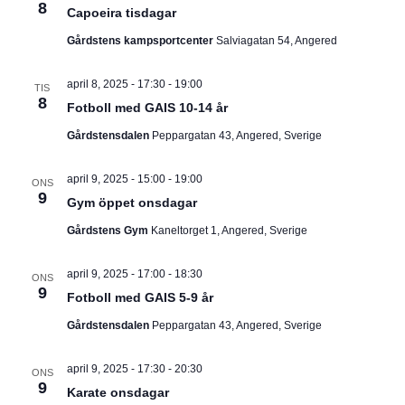
I
8
v
m
Capoeira tisdagar
i
.
G
Gårdstens kampsportcenter
Salviagatan 54, Angered
g
e
E
r
april 8, 2025 - 17:30
-
19:00
TIS
i
8
R
n
Fotboll med GAIS 10-14 år
g
Gårdstensdalen
Peppargatan 43, Angered, Sverige
I
N
april 9, 2025 - 15:00
-
19:00
ONS
9
Gym öppet onsdagar
G
Gårdstens Gym
Kaneltorget 1, Angered, Sverige
april 9, 2025 - 17:00
-
18:30
ONS
9
Fotboll med GAIS 5-9 år
Gårdstensdalen
Peppargatan 43, Angered, Sverige
april 9, 2025 - 17:30
-
20:30
ONS
9
Karate onsdagar