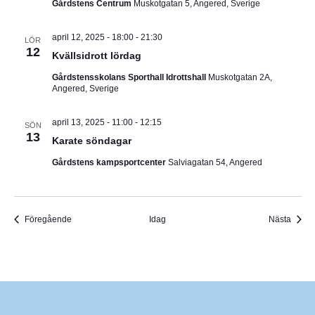
Gårdstens Centrum
Muskotgatan 5, Angered, Sverige
april 12, 2025 - 18:00
-
21:30
LÖR
12
Kvällsidrott lördag
Gårdstensskolans Sporthall Idrottshall
Muskotgatan 2A,
Angered, Sverige
april 13, 2025 - 11:00
-
12:15
SÖN
13
Karate söndagar
Gårdstens kampsportcenter
Salviagatan 54, Angered
Evenemang
Even
Föregående
Idag
Nästa