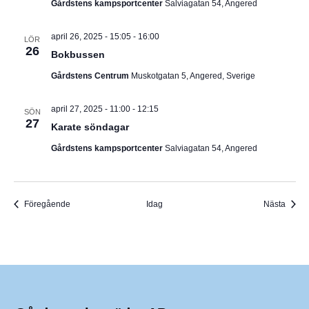
Gårdstens kampsportcenter
Salviagatan 54, Angered
april 26, 2025 - 15:05
-
16:00
LÖR
26
Bokbussen
Gårdstens Centrum
Muskotgatan 5, Angered, Sverige
april 27, 2025 - 11:00
-
12:15
SÖN
27
Karate söndagar
Gårdstens kampsportcenter
Salviagatan 54, Angered
Evenemang
Even
Föregående
Idag
Nästa