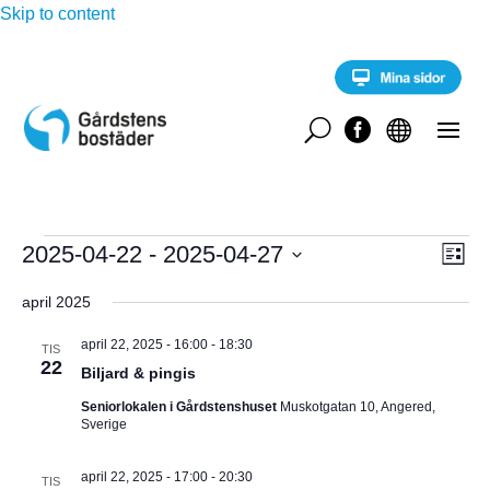
Skip to content
U


Evenemang
E
2025-04-22
 - 
2025-04-27
V
L
v
i
V
e
Y
s
april 2025
n
ä
t
e
-
l
a
m
april 22, 2025 - 16:00
-
18:30
TIS
a
22
j
Biljard & pingis
N
n
d
g
Seniorlokalen i Gårdstenshuset
Muskotgatan 10, Angered,
A
a
v
Sverige
y
t
V
n
u
april 22, 2025 - 17:00
-
20:30
a
TIS