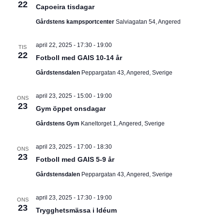
I
22
v
m
Capoeira tisdagar
i
.
G
Gårdstens kampsportcenter
Salviagatan 54, Angered
g
e
E
r
april 22, 2025 - 17:30
-
19:00
TIS
i
22
R
n
Fotboll med GAIS 10-14 år
g
Gårdstensdalen
Peppargatan 43, Angered, Sverige
I
N
april 23, 2025 - 15:00
-
19:00
ONS
23
Gym öppet onsdagar
G
Gårdstens Gym
Kaneltorget 1, Angered, Sverige
april 23, 2025 - 17:00
-
18:30
ONS
23
Fotboll med GAIS 5-9 år
Gårdstensdalen
Peppargatan 43, Angered, Sverige
april 23, 2025 - 17:30
-
19:00
ONS
23
Trygghetsmässa i Idéum