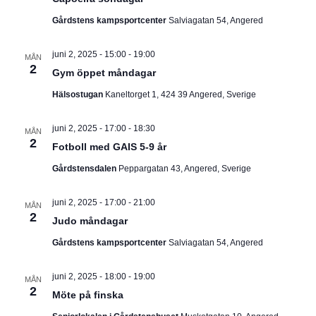
I
v
m
i
Gårdstens kampsportcenter
Salviagatan 54, Angered
.
G
g
e
juni 2, 2025 - 15:00
-
19:00
E
r
MÅN
2
i
Gym öppet måndagar
R
n
Hälsostugan
Kaneltorget 1, 424 39 Angered, Sverige
g
I
juni 2, 2025 - 17:00
-
18:30
MÅN
N
2
Fotboll med GAIS 5-9 år
G
Gårdstensdalen
Peppargatan 43, Angered, Sverige
juni 2, 2025 - 17:00
-
21:00
MÅN
2
Judo måndagar
Gårdstens kampsportcenter
Salviagatan 54, Angered
juni 2, 2025 - 18:00
-
19:00
MÅN
2
Möte på finska