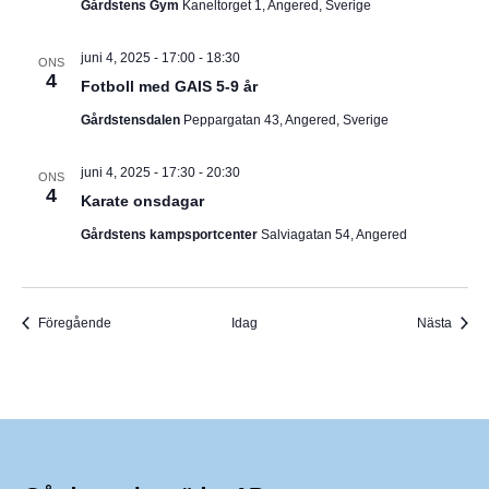
Gårdstens Gym
Kaneltorget 1, Angered, Sverige
juni 4, 2025 - 17:00
-
18:30
ONS
4
Fotboll med GAIS 5-9 år
Gårdstensdalen
Peppargatan 43, Angered, Sverige
juni 4, 2025 - 17:30
-
20:30
ONS
4
Karate onsdagar
Gårdstens kampsportcenter
Salviagatan 54, Angered
Evenemang
Even
Föregående
Idag
Nästa