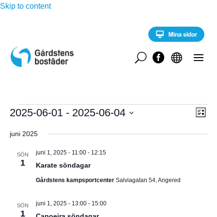
Skip to content
U


Evenemang
E
2025-06-01
 - 
2025-06-04
V
L
v
i
V
e
Y
s
juni 2025
n
ä
t
e
-
l
a
m
juni 1, 2025 - 11:00
-
12:15
SÖN
a
1
j
Karate söndagar
N
n
d
g
Gårdstens kampsportcenter
Salviagatan 54, Angered
A
a
v
y
t
V
juni 1, 2025 - 13:00
-
15:00
n
SÖN
u
1
a
Capoeira söndagar