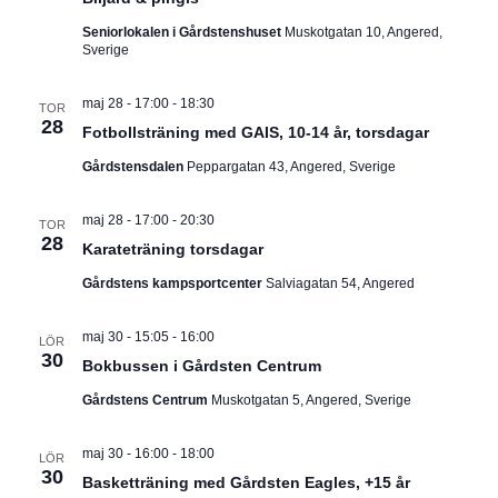
I
v
m
i
Seniorlokalen i Gårdstenshuset
Muskotgatan 10, Angered,
.
G
Sverige
g
e
E
r
maj 28 - 17:00
-
18:30
TOR
i
28
R
n
Fotbollsträning med GAIS, 10-14 år, torsdagar
g
Gårdstensdalen
Peppargatan 43, Angered, Sverige
I
N
maj 28 - 17:00
-
20:30
TOR
28
Karateträning torsdagar
G
Gårdstens kampsportcenter
Salviagatan 54, Angered
maj 30 - 15:05
-
16:00
LÖR
30
Bokbussen i Gårdsten Centrum
Gårdstens Centrum
Muskotgatan 5, Angered, Sverige
maj 30 - 16:00
-
18:00
LÖR
30
Basketträning med Gårdsten Eagles, +15 år