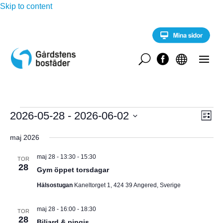
Skip to content
U


Evenemang
E
2026-05-28
 - 
2026-06-02
V
L
v
i
V
e
Y
s
maj 2026
n
ä
t
e
-
l
a
m
maj 28 - 13:30
-
15:30
TOR
a
28
j
Gym öppet torsdagar
N
n
d
g
Hälsostugan
Kaneltorget 1, 424 39 Angered, Sverige
A
a
v
y
t
V
maj 28 - 16:00
-
18:30
n
TOR
u
28
a
Biljard & pingis