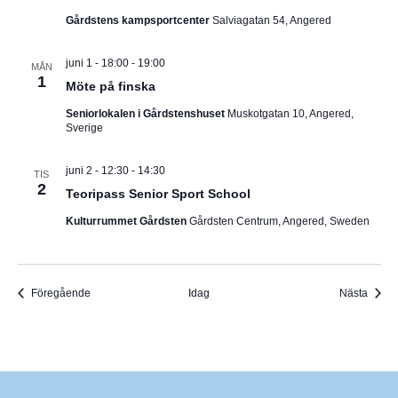
Gårdstens kampsportcenter
Salviagatan 54, Angered
juni 1 - 18:00
-
19:00
MÅN
1
Möte på finska
Seniorlokalen i Gårdstenshuset
Muskotgatan 10, Angered,
Sverige
juni 2 - 12:30
-
14:30
TIS
2
Teoripass Senior Sport School
Kulturrummet Gårdsten
Gårdsten Centrum, Angered, Sweden
Evenemang
Even
Föregående
Idag
Nästa