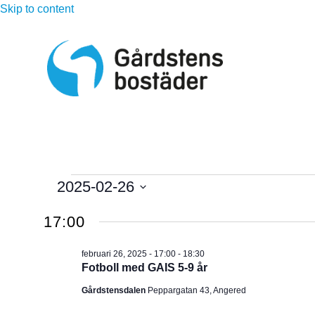
Skip to content
Evenemang
2025-02-26
V
för
17:00
ä
l
februari
februari 26, 2025 - 17:00
-
18:30
j
Fotboll med GAIS 5-9 år
d
26,
Gårdstensdalen
Peppargatan 43, Angered
a
t