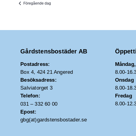
Föregående dag
Gårdstensbostäder AB
Öppett
Postadress:
Måndag, 
Box 4, 424 21 Angered
8.00-16.
Besöksadress:
Onsdag
Salviatorget 3
8.00-18.
Telefon:
Fredag
8.00-12.
031 – 332 60 00
Epost:
gbg(at)gardstensbostader.se