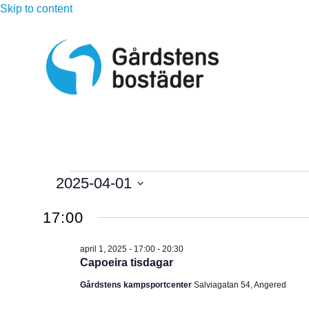
Skip to content
Evenemang
2025-04-01
V
för
17:00
ä
l
april
april 1, 2025 - 17:00
-
20:30
j
Capoeira tisdagar
d
1,
Gårdstens kampsportcenter
Salviagatan 54, Angered
a
t