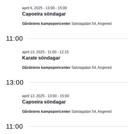
I
v
m
april 6, 2025 - 13:00
-
15:00
i
.
G
Capoeira söndagar
g
e
E
Gårdstens kampsportcenter
Salviagatan 54, Angered
r
i
R
n
11:00
g
I
april 13, 2025 - 11:00
-
12:15
N
Karate söndagar
Gårdstens kampsportcenter
Salviagatan 54, Angered
G
13:00
april 13, 2025 - 13:00
-
15:00
Capoeira söndagar
Gårdstens kampsportcenter
Salviagatan 54, Angered
11:00