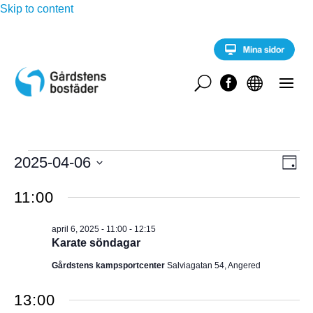
Skip to content
U


Evenemang
E
2025-04-06
V
D
v
för
a
V
e
Y
g
11:00
n
ä
april
e
-
l
m
6,
april 6, 2025 - 11:00
-
12:15
a
j
N
Karate söndagar
2025
n
d
g
A
Gårdstens kampsportcenter
Salviagatan 54, Angered
a
v
y
t
V
n
13:00
u
a