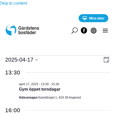
Skip to content
U


Evenemang
E
2025-04-17
V
D
v
för
a
V
e
Y
g
13:30
n
ä
april
e
-
l
m
17,
april 17, 2025 - 13:30
-
15:30
a
j
N
Gym öppet torsdagar
2025
n
d
g
A
Hälsostugan
Kaneltorget 1, 424 39 Angered
a
v
y
t
V
n
16:00
u
a