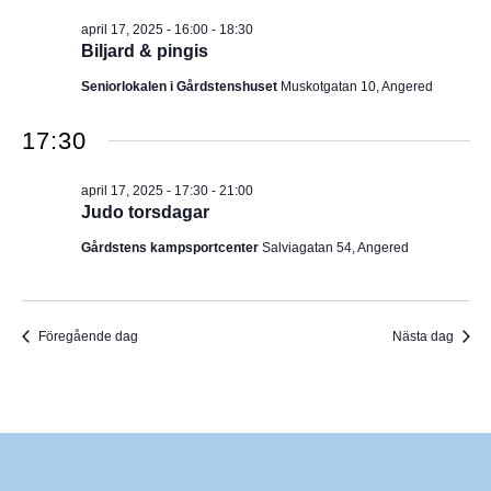
I
v
m
april 17, 2025 - 16:00
-
18:30
i
.
G
Biljard & pingis
g
e
E
Seniorlokalen i Gårdstenshuset
Muskotgatan 10, Angered
r
i
R
n
17:30
g
I
april 17, 2025 - 17:30
-
21:00
N
Judo torsdagar
Gårdstens kampsportcenter
Salviagatan 54, Angered
G
Föregående dag
Nästa dag